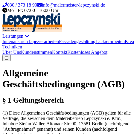
030 / 373 18 90
info@malermeister-lepczynski.de
Mo - Fr: 07:00 - 16:00 Uhr
Leistungen
Innenanstrich
Tapezierarbeiten
Fassadengestaltung
Lackierarbeiten
Krea
Techniken
Über Uns
Kundenstimmen
Kontakt
Kostenloses Angebot
Allgemeine
Geschäftsbedingungen (AGB)
§ 1 Geltungsbereich
(1) Diese Allgemeinen Geschäftsbedingungen (AGB) gelten für alle
Verträge, die zwischen dem Malereibetrieb Lepczynski e. Kfm.,
Inhaber: Stefan Waller, Altonaer Str. 90, 13581 Berlin (nachfolgend
"Auftragnehmer" genannt) und seinen Kunden (nachfolgend