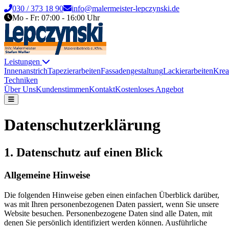
030 / 373 18 90
info@malermeister-lepczynski.de
Mo - Fr: 07:00 - 16:00 Uhr
Leistungen
Innenanstrich
Tapezierarbeiten
Fassadengestaltung
Lackierarbeiten
Krea
Techniken
Über Uns
Kundenstimmen
Kontakt
Kostenloses Angebot
Datenschutzerklärung
1. Datenschutz auf einen Blick
Allgemeine Hinweise
Die folgenden Hinweise geben einen einfachen Überblick darüber,
was mit Ihren personenbezogenen Daten passiert, wenn Sie unsere
Website besuchen. Personenbezogene Daten sind alle Daten, mit
denen Sie persönlich identifiziert werden können. Ausführliche