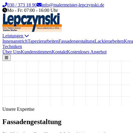
030 / 373 18 90
info@malermeister-lepczynski.de
Mo - Fr: 07:00 - 16:00 Uhr
Leistungen
Innenanstrich
Tapezierarbeiten
Fassadengestaltung
Lackierarbeiten
Krea
Techniken
Über Uns
Kundenstimmen
Kontakt
Kostenloses Angebot
Unsere Expertise
Fassadengestaltung