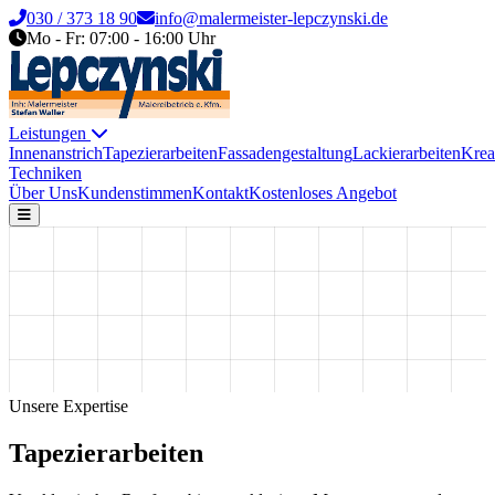
030 / 373 18 90
info@malermeister-lepczynski.de
Mo - Fr: 07:00 - 16:00 Uhr
Leistungen
Innenanstrich
Tapezierarbeiten
Fassadengestaltung
Lackierarbeiten
Krea
Techniken
Über Uns
Kundenstimmen
Kontakt
Kostenloses Angebot
Unsere Expertise
Tapezierarbeiten