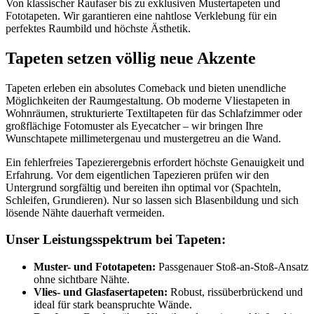
Von klassischer Raufaser bis zu exklusiven Mustertapeten und
Fototapeten. Wir garantieren eine nahtlose Verklebung für ein
perfektes Raumbild und höchste Ästhetik.
Tapeten setzen völlig neue Akzente
Tapeten erleben ein absolutes Comeback und bieten unendliche
Möglichkeiten der Raumgestaltung. Ob moderne Vliestapeten in
Wohnräumen, strukturierte Textiltapeten für das Schlafzimmer oder
großflächige Fotomuster als Eyecatcher – wir bringen Ihre
Wunschtapete millimetergenau und mustergetreu an die Wand.
Ein fehlerfreies Tapezierergebnis erfordert höchste Genauigkeit und
Erfahrung. Vor dem eigentlichen Tapezieren prüfen wir den
Untergrund sorgfältig und bereiten ihn optimal vor (Spachteln,
Schleifen, Grundieren). Nur so lassen sich Blasenbildung und sich
lösende Nähte dauerhaft vermeiden.
Unser Leistungsspektrum bei Tapeten:
Muster- und Fototapeten:
Passgenauer Stoß-an-Stoß-Ansatz
ohne sichtbare Nähte.
Vlies- und Glasfasertapeten:
Robust, rissüberbrückend und
ideal für stark beanspruchte Wände.